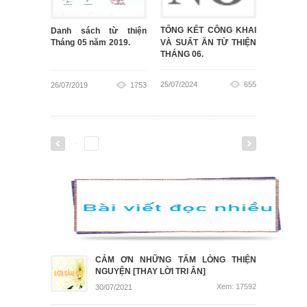
TỔNG KẾT CÔNG KHAI
Danh sách từ thiện
VÀ SUẤT ĂN TỪ THIỆN
Tháng 05 năm 2019.
THÁNG 06.
25/07/2024
655
26/07/2019
1753
CẢM ƠN NHỮNG TẤM LÒNG THIỆN
NGUYỆN [THAY LỜI TRI ÂN]
Xem: 17592
30/07/2021