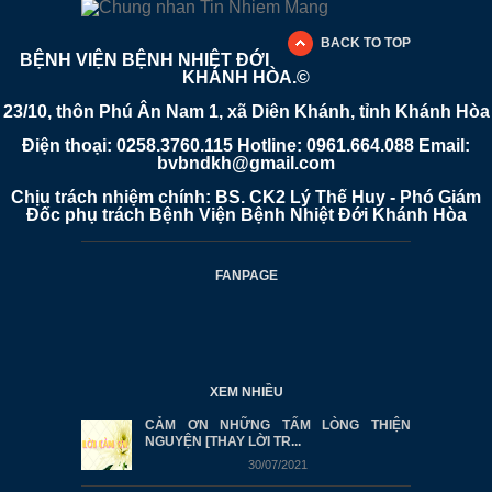
BACK TO TOP
BỆNH VIỆN BỆNH NHIỆT ĐỚI
KHÁNH HÒA.©
23/10, thôn Phú Ân Nam 1, xã Diên Khánh, tỉnh Khánh Hòa
Điện thoại: 0258.3760.115 Hotline: 0961.664.088 Email:
bvbndkh@gmail.com
Chịu trách nhiệm chính: BS. CK2 Lý Thế Huy - Phó Giám
Đốc phụ trách Bệnh Viện Bệnh Nhiệt Đới Khánh Hòa
FANPAGE
XEM NHIỀU
CẢM ƠN NHỮNG TẤM LÒNG THIỆN
NGUYỆN [THAY LỜI TR...
30/07/2021