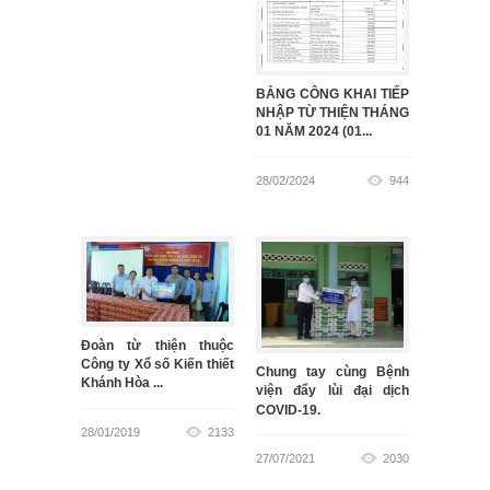
BẢNG CÔNG KHAI TIẾP
NHẬP TỪ THIỆN THÁNG
01 NĂM 2024 (01...
28/02/2024
944
Đoàn từ thiện thuộc
Công ty Xổ số Kiến thiết
Chung tay cùng Bệnh
Khánh Hòa ...
viện đẩy lùi đại dịch
COVID-19.
28/01/2019
2133
27/07/2021
2030