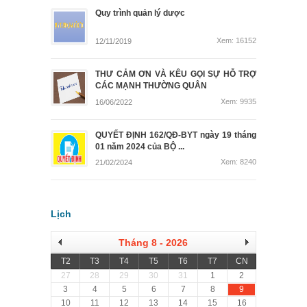
Quy trình quản lý dược
Xem: 16152
12/11/2019
THƯ CẢM ƠN VÀ KÊU GỌI SỰ HỖ TRỢ
CÁC MẠNH THƯỜNG QUÂN
Xem: 9935
16/06/2022
QUYẾT ĐỊNH 162/QĐ-BYT ngày 19 tháng
01 năm 2024 của BỘ ...
Xem: 8240
21/02/2024
Lịch
Tháng 8 - 2026
T2
T3
T4
T5
T6
T7
CN
27
28
29
30
31
1
2
9
3
4
5
6
7
8
10
11
12
13
14
15
16