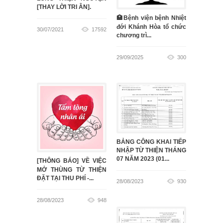
[THAY LỜI TRI ÂN].
🏥Bệnh viện bệnh Nhiệt
đới Khánh Hòa tổ chức
30/07/2021
17592
chương trì...
29/09/2025
300
BẢNG CÔNG KHAI TIẾP
NHẬP TỪ THIỆN THÁNG
07 NĂM 2023 (01...
[THÔNG BÁO] VỀ VIỆC
MỞ THÙNG TỪ THIỆN
ĐẶT TẠI THU PHÍ -...
28/08/2023
930
28/08/2023
948