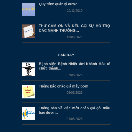
Quy trình quản lý dược
12/11/2019
THƯ CẢM ƠN VÀ KÊU GỌI SỰ HỖ TRỢ
CÁC MẠNH THƯỜNG ...
16/06/2022
GẦN ĐÂY
Bệnh viện Bệnh Nhiệt đới Khánh Hòa tổ
chức thành...
07/08/2026
Thông báo chào giá máy bơm
06/08/2026
Thông báo về việc mời chào giá gói thầu
bảo dưỡn...
04/08/2026