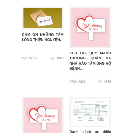
CẢM ƠN NHỮNG TẤM
LÒNG THIỆN NGUYỆN.
KÊU GỌI QUÝ MẠNH
27/07/2021
1960
THƯỜNG QUÂN VÀ
NHÀ HẢO TÂM ỦNG HỘ
BỆNH...
27/04/2023
1656
Danh sách từ thiện