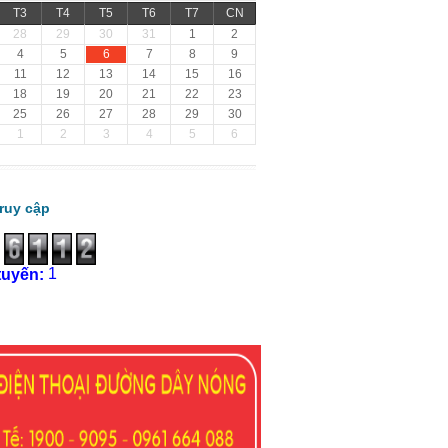
T3
T4
T5
T6
T7
CN
28
29
30
31
1
2
6
4
5
7
8
9
11
12
13
14
15
16
18
19
20
21
22
23
25
26
27
28
29
30
1
2
3
4
5
6
ruy cập
1
tuyến: