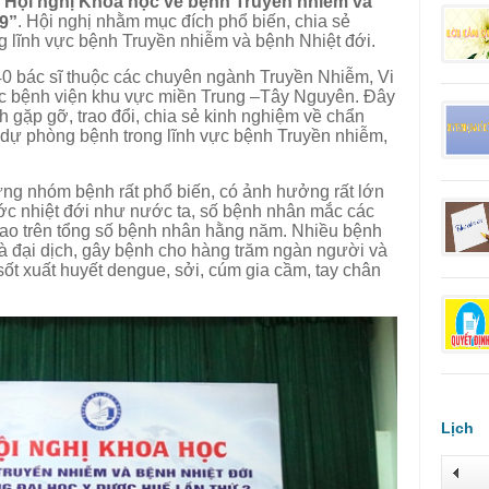
“Hội nghị Khoa học về bệnh Truyền nhiễm và
. Hội nghị nhằm mục đích phổ biến, chia sẻ
19”
ng lĩnh vực bệnh Truyền nhiễm và bệnh Nhiệt đới.
0 bác sĩ thuộc các chuyên ngành Truyền Nhiễm, Vi
các bệnh viện khu vực miền Trung –Tây Nguyên. Đây
h gặp gỡ, trao đổi, chia sẻ kinh nghiệm về chẩn
, dự phòng bệnh trong lĩnh vực bệnh Truyền nhiễm,
ng nhóm bệnh rất phổ biến, có ảnh hưởng rất lớn
c nhiệt đới như nước ta, số bệnh nhân mắc các
 cao trên tổng số bệnh nhân hằng năm. Nhiều bệnh
là đại dịch, gây bệnh cho hàng trăm ngàn người và
ốt xuất huyết dengue, sởi, cúm gia cầm, tay chân
Lịch