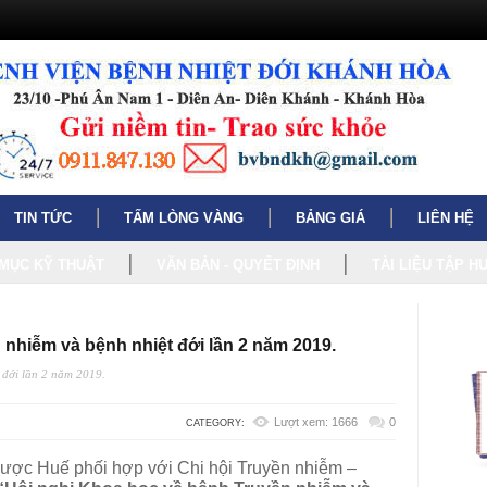
TIN TỨC
TẤM LÒNG VÀNG
BẢNG GIÁ
LIÊN HỆ
MỤC KỸ THUẬT
VĂN BẢN - QUYẾT ĐỊNH
TÀI LIỆU TẬP H
 nhiễm và bệnh nhiệt đới lần 2 năm 2019.
 đới lần 2 năm 2019.
Lượt xem: 1666
0
CATEGORY:
ược Huế phối hợp với Chi hội Truyền nhiễm –