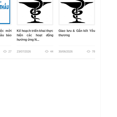
iệc mời
Kế hoạch triển khai thực
Giao lưu & Gắn kết Yêu
hầu bảo
hiện các hoạt động
thương
hưởng ứng N...
27
23/07/2026
44
30/06/2026
78