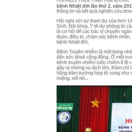
HIV/AIDS Thừa Thiên Huế tổ chức
bệnh Nhiệt đới lần thứ 2, năm 20
thông tin và kết quả nghiên cứu tro
Hội nghị với sự tham dự của hơn 14
Sinh, Nội khoa, Y tế dự phòng từ 
là cơ hội để các bác sĩ chuyên ngàn
đoán, điều trị, chăm sóc bệnh nhân
bệnh Nhiệt đới.
Bệnh Truyền nhiễm là một trong nhữ
đến sức khoẻ cộng đồng. Ở một nướ
bệnh truyền nhiễm luôn chiếm tỉ lệ
gây ra những vụ dịch lớn, thậm chí 
hằng trăm trường hợp tử vong như s
miệng, sốt rét...