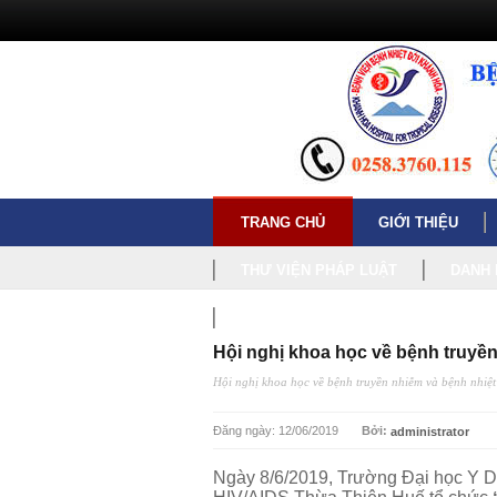
TRANG CHỦ
GIỚI THIỆU
THƯ VIỆN PHÁP LUẬT
DANH 
NGHỊ QUYẾT, KẾ HOẠCH
Hội nghị khoa học về bệnh truyền
Hội nghị khoa học về bệnh truyền nhiễm và bệnh nhiệt
Đăng ngày: 12/06/2019
Bởi:
administrator
Ngày 8/6/2019, Trường Đại học Y D