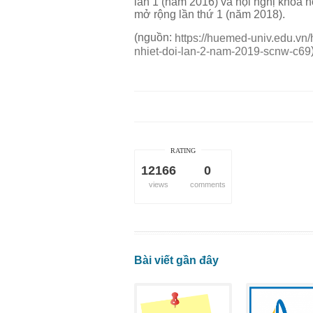
lần 1 (năm 2016) và hội nghị khoa 
mở rộng lần thứ 1 (năm 2018).
(nguồn:
https://huemed-univ.edu.vn
nhiet-doi-lan-2-nam-2019-scnw-c69
RATING
12166
0
views
comments
Bài viết gần đây