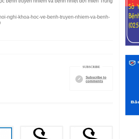
học bệnh truyền nhiễm và bệnh nhiệt đới miền Trung
/hoi-nghi-khoa-hoc-ve-benh-truyen-nhiem-va-benh-
)
SUBSCRIBE
Subscribe to
comments