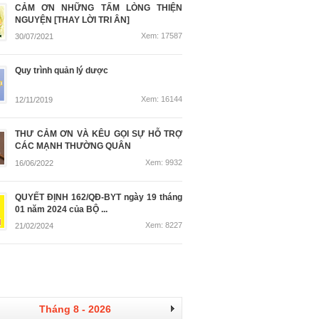
CẢM ƠN NHỮNG TẤM LÒNG THIỆN
NGUYỆN [THAY LỜI TRI ÂN]
Xem: 17587
30/07/2021
Quy trình quản lý dược
Xem: 16144
12/11/2019
THƯ CẢM ƠN VÀ KÊU GỌI SỰ HỖ TRỢ
CÁC MẠNH THƯỜNG QUÂN
Xem: 9932
16/06/2022
QUYẾT ĐỊNH 162/QĐ-BYT ngày 19 tháng
01 năm 2024 của BỘ ...
Xem: 8227
21/02/2024
Tháng 8 - 2026