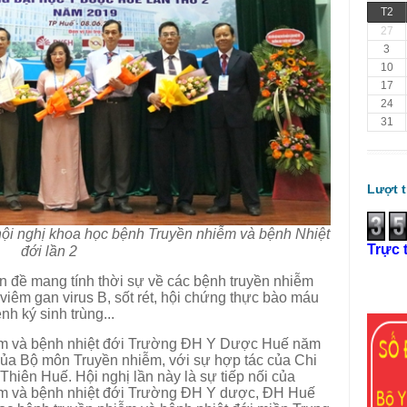
T2
27
3
10
17
24
31
Lượt t
hội nghị khoa học bệnh Truyền nhiễm và bệnh Nhiệt
Trực 
đới lần 2
n đề mang tính thời sự về các bệnh truyền nhiễm
iêm gan virus B, sốt rét, hội chứng thực bào máu
h ký sinh trùng...
iễm và bệnh nhiệt đới Trường ĐH Y Dược Huế năm
của Bộ môn Truyền nhiễm, với sự hợp tác của Chi
hiên Huế. Hội nghị lần này là sự tiếp nối của
ễm và bệnh nhiệt đới Trường ĐH Y dược, ĐH Huế