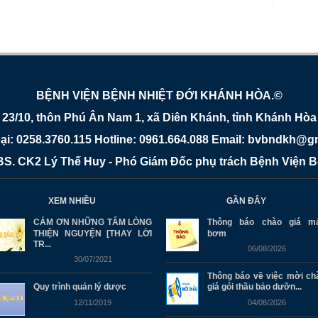
BỆNH VIỆN BỆNH NHIỆT ĐỚI KHÁNH HÒA.©
23/10, thôn Phú Ân Nam 1, xã Diên Khánh, tỉnh Khánh Hòa
oại: 0258.3760.115 Hotline: 0961.664.088 Email: bvbndkh@g
 BS. CK2 Lý Thế Huy - Phó Giám Đốc phụ trách Bệnh Viện 
XEM NHIỀU
GẦN ĐÂY
CẢM ƠN NHỮNG TẤM LÒNG
Thông báo chào giá m
THIỆN NGUYỆN [THAY LỜI
bơm
TR...
06/08/2026
30/07/2021
Thông báo về việc mời ch
Quy trình quản lý dược
giá gói thầu bảo dưỡn...
12/11/2019
04/08/2026